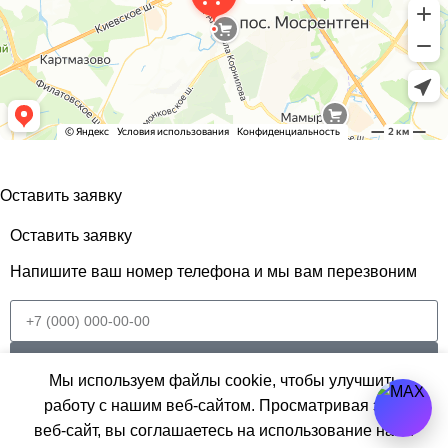
Пиломатериалы от производителя - "Лесторгмаркет" © 2026
Оставить заявку
Оставить заявку
Напишите ваш номер телефона и мы вам перезвоним
Отправить
Мы используем файлы cookie, чтобы улучшить
работу с нашим веб-сайтом. Просматривая этот
0
веб-сайт, вы соглашаетесь на использование нами
Наличник
×
лавная
Магазин
Избранное
Корзина
Меню