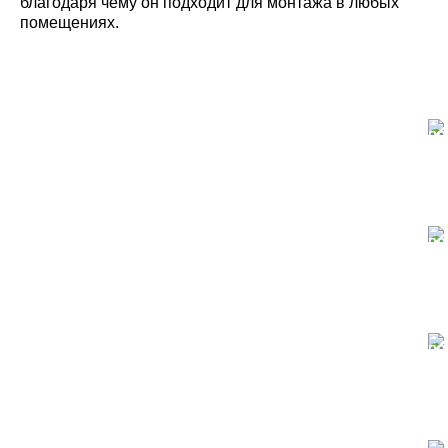
благодаря чему он подходит для монтажа в любых
помещениях.
Собственное производство
Большой склад
пиломатериалов в Москве
Гарантия качества
Высочайшее качество
продукции по ГОСТу
Быстрая доставка
Доставка и самовывоз
по Москве и Подмосковью