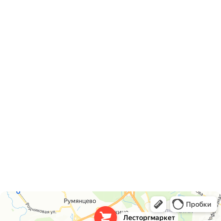
Блок хаус
Профилированный брус
Контакты
Адрес
г. Москва, ул. Адмирала Корнилова 63
Телефоны
+7 (495) 297 17 77
+7 (926) 749 03 56
Почта
info@lestorgmarket.ru
Как нас найти
Лесторгмаркет
Пиломатериалы в Москве