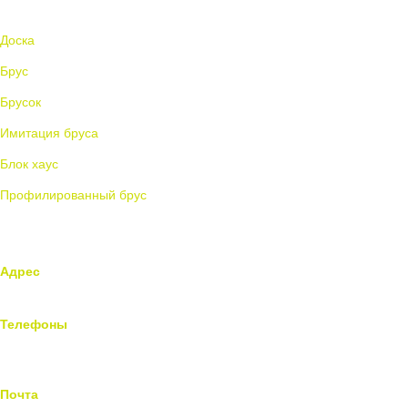
Каталог
Доска
Брус
Брусок
Имитация бруса
Блок хаус
Профилированный брус
Контакты
Адрес
г. Москва, ул. Адмирала Корнилова 63
Телефоны
+7 (495) 297 17 77
+7 (926) 749 03 56
Почта