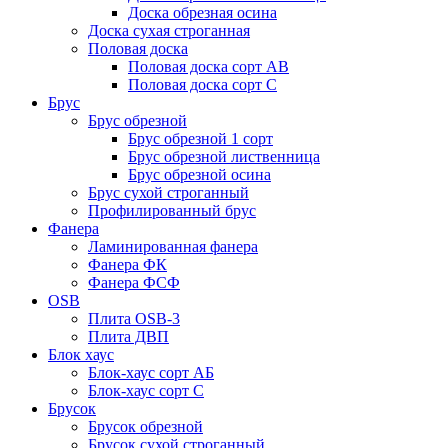
Доска обрезная осина
Доска сухая строганная
Половая доска
Половая доска сорт АВ
Половая доска сорт С
Брус
Брус обрезной
Брус обрезной 1 сорт
Брус обрезной лиственница
Брус обрезной осина
Брус сухой строганный
Профилированный брус
Фанера
Ламинированная фанера
Фанера ФК
Фанера ФСФ
OSB
Плита OSB-3
Плита ДВП
Блок хаус
Блок-хаус сорт АБ
Блок-хаус сорт С
Брусок
Брусок обрезной
Брусок сухой строганный