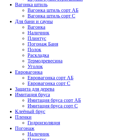
Вагонка штиль
Вагонка штиль сорт АБ
Вагонка штиль сорт С
Для бани и сауны
Вагонка
Наличник
Плинтус
Погонаж Баня
Полок
Раскладка
Термодревесина
Уголок
Евровагонка
Евровагонка сорт АБ
Евровагонка сорт С
Защита для дерева
Имитация бруса
Имитация бруса сорт АБ
Имитация бруса сорт С
Клеёный брус
Пленки
Гидроизоляция
Погонаж
Наличник
Плинтус