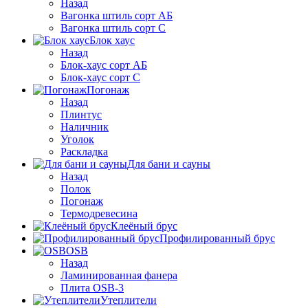
Назад
Вагонка штиль сорт АБ
Вагонка штиль сорт С
Блок хаус
Назад
Блок-хаус сорт АБ
Блок-хаус сорт С
Погонаж
Назад
Плинтус
Наличник
Уголок
Раскладка
Для бани и сауны
Назад
Полок
Погонаж
Термодревесина
Клеёный брус
Профилированный брус
OSB
Назад
Ламинированная фанера
Плита OSB-3
Утеплители