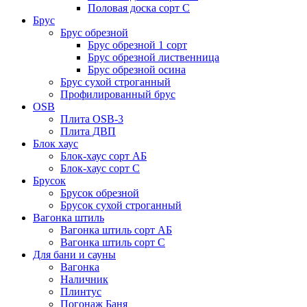
Половая доска сорт С
Брус
Брус обрезной
Брус обрезной 1 сорт
Брус обрезной лиственница
Брус обрезной осина
Брус сухой строганный
Профилированный брус
OSB
Плита OSB-3
Плита ДВП
Блок хаус
Блок-хаус сорт АБ
Блок-хаус сорт С
Брусок
Брусок обрезной
Брусок сухой строганный
Вагонка штиль
Вагонка штиль сорт АБ
Вагонка штиль сорт С
Для бани и сауны
Вагонка
Наличник
Плинтус
Погонаж Баня