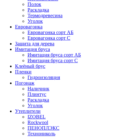
Полок
Раскладка
Термодревесина
Уголок
Евровагонка
Евровагонка сорт АБ
Евровагонка сорт С
Защита для дерева
Имитация бруса
Имитация бруса сорт АБ
Имитация бруса сорт С
Клеёный брус
Пленки
Гидроизоляция
Погонаж
Наличник
Плинтус
Раскладка
Уголок
Утеплители
IZOBEL
Rockwool
ПЕНОПЛЭКС
Технониколь