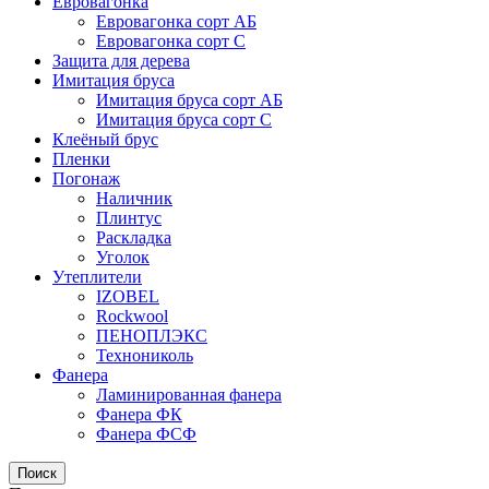
Евровагонка
Евровагонка сорт АБ
Евровагонка сорт С
Защита для дерева
Имитация бруса
Имитация бруса сорт АБ
Имитация бруса сорт С
Клеёный брус
Пленки
Погонаж
Наличник
Плинтус
Раскладка
Уголок
Утеплители
IZOBEL
Rockwool
ПЕНОПЛЭКС
Технониколь
Фанера
Ламинированная фанера
Фанера ФК
Фанера ФСФ
Поиск