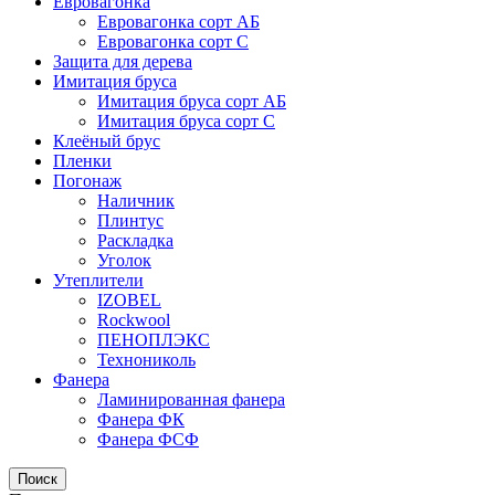
Евровагонка
Евровагонка сорт АБ
Евровагонка сорт С
Защита для дерева
Имитация бруса
Имитация бруса сорт АБ
Имитация бруса сорт С
Клеёный брус
Пленки
Погонаж
Наличник
Плинтус
Раскладка
Уголок
Утеплители
IZOBEL
Rockwool
ПЕНОПЛЭКС
Технониколь
Фанера
Ламинированная фанера
Фанера ФК
Фанера ФСФ
Поиск