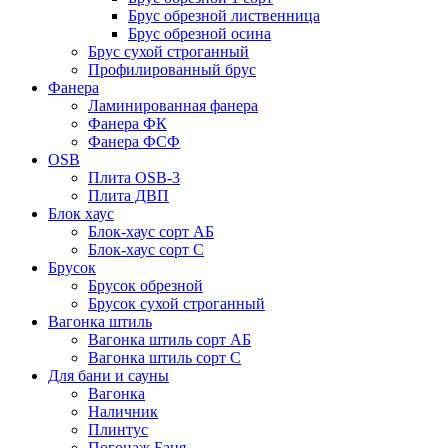
Брус обрезной лиственница
Брус обрезной осина
Брус сухой строганный
Профилированный брус
Фанера
Ламинированная фанера
Фанера ФК
Фанера ФСФ
OSB
Плита OSB-3
Плита ДВП
Блок хаус
Блок-хаус сорт АБ
Блок-хаус сорт С
Брусок
Брусок обрезной
Брусок сухой строганный
Вагонка штиль
Вагонка штиль сорт АБ
Вагонка штиль сорт С
Для бани и сауны
Вагонка
Наличник
Плинтус
Погонаж Баня