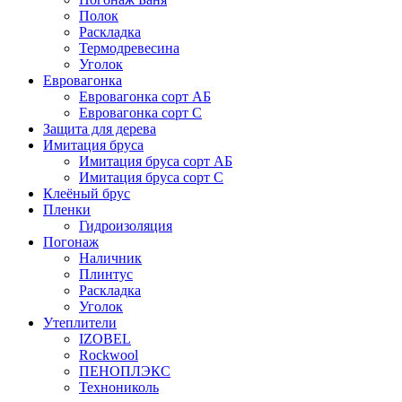
Полок
Раскладка
Термодревесина
Уголок
Евровагонка
Евровагонка сорт АБ
Евровагонка сорт С
Защита для дерева
Имитация бруса
Имитация бруса сорт АБ
Имитация бруса сорт С
Клеёный брус
Пленки
Гидроизоляция
Погонаж
Наличник
Плинтус
Раскладка
Уголок
Утеплители
IZOBEL
Rockwool
ПЕНОПЛЭКС
Технониколь