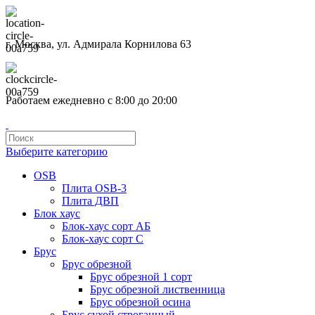
г. Москва, ул. Адмирала Корнилова 63
Работаем ежедневно с 8:00 до 20:00
Выберите категорию
OSB
Плита OSB-3
Плита ДВП
Блок хаус
Блок-хаус сорт АБ
Блок-хаус сорт С
Брус
Брус обрезной
Брус обрезной 1 сорт
Брус обрезной лиственница
Брус обрезной осина
Брус сухой строганный