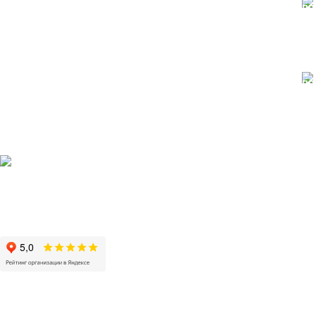
Быстрая доставка
Доставка и самовывоз
по Москве и Подмосковью
Оптом и в розницу
Легко оплатить
оплата любым способом
Производство и продажа пиломатериалов в Москве и
Московской области
Каталог