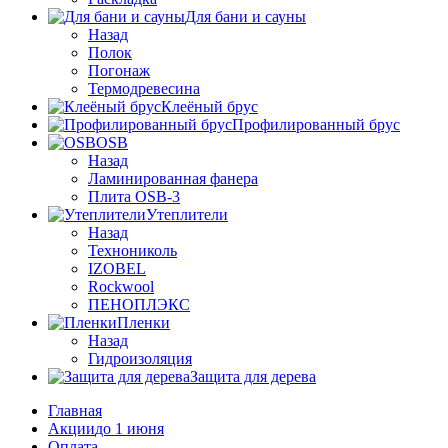
Для бани и сауны
Назад
Полок
Погонаж
Термодревесина
Клеёный брус
Профилированный брус
OSB
Назад
Ламинированная фанера
Плита OSB-3
Утеплители
Назад
Технониколь
IZOBEL
Rockwool
ПЕНОПЛЭКС
Пленки
Назад
Гидроизоляция
Защита для дерева
Главная
Акции
до 1 июня
Оплата