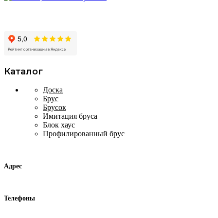
Производство и продажа пиломатериалов в
Москве и Московской области
Каталог
Доска
Брус
Брусок
Имитация бруса
Блок хаус
Профилированный брус
Контакты
Адрес
г. Москва, ул. Адмирала Корнилова 63
Телефоны
+7 (495) 297 17 77