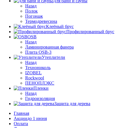
Для бани и сауны
Назад
Полок
Погонаж
Термодревесина
Клеёный брус
Профилированный брус
OSB
Назад
Ламинированная фанера
Плита OSB-3
Утеплители
Назад
Технониколь
IZOBEL
Rockwool
ПЕНОПЛЭКС
Пленки
Назад
Гидроизоляция
Защита для дерева
Главная
Акции
до 1 июня
Оплата