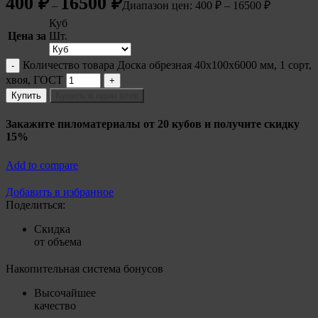
400
₽
16500
₽
–
Диапазон цен: 400 ₽ – 16500 ₽
Куб
Цена за
Шт.
Количество товара Доска обрезная 40х100х6000 мм, 1 сорт,
хвоя, ГОСТ
Купить
Купить в один клик
Закажите пиломатериалы от 20 кубов и получите скидку
15%
Add to compare
Добавить в избранное
Поделиться:
Скидка
от объема
Накопительная система бонусов
Высочайшее
качество