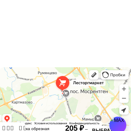
г. Москва, ул. Адмирала Корнилова 63
Телефоны
+7 (495) 297 17 77
+7 (926) 749 03 56
Почта
info@lestorgmarket.ru
Как нас найти
Лесторгмаркет
Пиломатериалы в Москве
205
₽
0
Доска обрезная
–
ВЫБРАТЬ