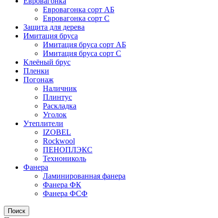
Евровагонка
Евровагонка сорт АБ
Евровагонка сорт С
Защита для дерева
Имитация бруса
Имитация бруса сорт АБ
Имитация бруса сорт С
Клеёный брус
Пленки
Погонаж
Наличник
Плинтус
Раскладка
Уголок
Утеплители
IZOBEL
Rockwool
ПЕНОПЛЭКС
Технониколь
Фанера
Ламинированная фанера
Фанера ФК
Фанера ФСФ
Поиск