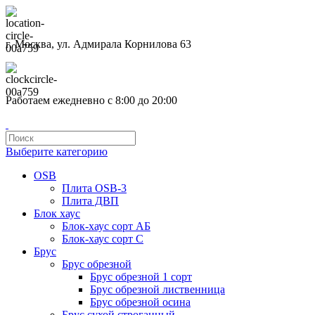
г. Москва, ул. Адмирала Корнилова 63
Работаем ежедневно с 8:00 до 20:00
Выберите категорию
OSB
Плита OSB-3
Плита ДВП
Блок хаус
Блок-хаус сорт АБ
Блок-хаус сорт С
Брус
Брус обрезной
Брус обрезной 1 сорт
Брус обрезной лиственница
Брус обрезной осина
Брус сухой строганный