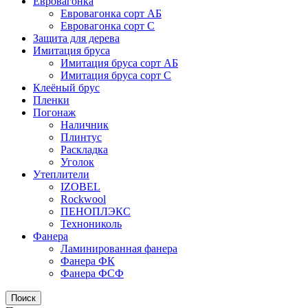
Евровагонка
Евровагонка сорт АБ
Евровагонка сорт С
Защита для дерева
Имитация бруса
Имитация бруса сорт АБ
Имитация бруса сорт С
Клеёный брус
Пленки
Погонаж
Наличник
Плинтус
Раскладка
Уголок
Утеплители
IZOBEL
Rockwool
ПЕНОПЛЭКС
Технониколь
Фанера
Ламинированная фанера
Фанера ФК
Фанера ФСФ
Поиск