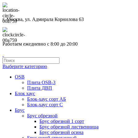
г. Москва, ул. Адмирала Корнилова 63
Работаем ежедневно с 8:00 до 20:00
Выберите категорию
OSB
Плита OSB-3
Плита ДВП
Блок хаус
Блок-хаус сорт АБ
Блок-хаус сорт С
Брус
Брус обрезной
Брус обрезной 1 сорт
Брус обрезной лиственница
Брус обрезной осина
Брус сухой строганный