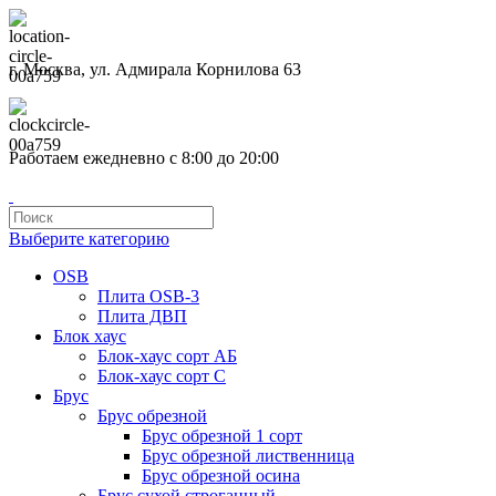
г. Москва, ул. Адмирала Корнилова 63
Работаем ежедневно с 8:00 до 20:00
Выберите категорию
OSB
Плита OSB-3
Плита ДВП
Блок хаус
Блок-хаус сорт АБ
Блок-хаус сорт С
Брус
Брус обрезной
Брус обрезной 1 сорт
Брус обрезной лиственница
Брус обрезной осина
Брус сухой строганный