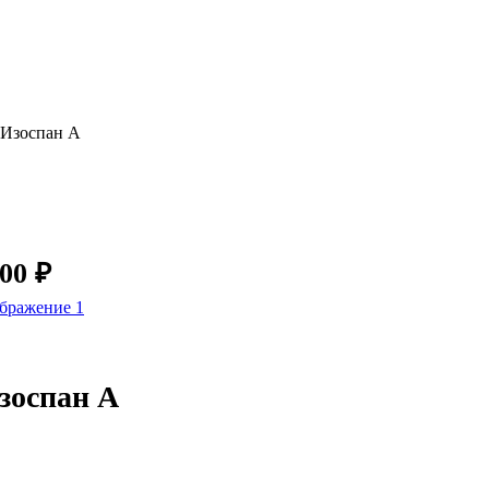
 Изоспан A
000
₽
зоспан A