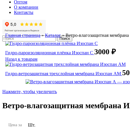
Оптом
О компании
Контакты
Главная страница
»
Каталог
»
Ветро-влагозащитная мембрана
Поиск
3000
₽
Гидро-пароизоляционная плёнка Изоспан С
Назад к товарам
5
Гидро-ветрозащитная трехслойная мембрана Изоспан АМ
Нажмите, чтобы увеличить
Ветро-влагозащитная мембрана И
Шт.
Цена за