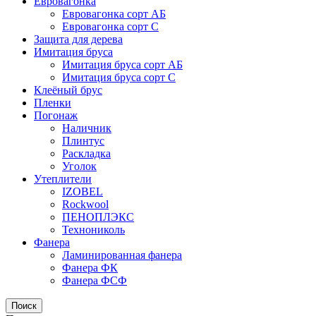
Евровагонка
Евровагонка сорт АБ
Евровагонка сорт С
Защита для дерева
Имитация бруса
Имитация бруса сорт АБ
Имитация бруса сорт С
Клеёный брус
Пленки
Погонаж
Наличник
Плинтус
Раскладка
Уголок
Утеплители
IZOBEL
Rockwool
ПЕНОПЛЭКС
Технониколь
Фанера
Ламинированная фанера
Фанера ФК
Фанера ФСФ
Поиск