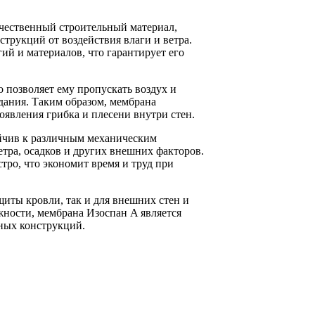
чественный строительный материал,
трукций от воздействия влаги и ветра.
ий и материалов, что гарантирует его
 позволяет ему пропускать воздух и
дания. Таким образом, мембрана
оявления грибка и плесени внутри стен.
ойчив к различным механическим
етра, осадков и других внешних факторов.
тро, что экономит время и труд при
щиты кровли, так и для внешних стен и
жности, мембрана Изоспан A является
ных конструкций.