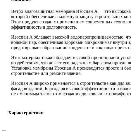
Ветро-влагозащитная мембрана Изоспан A — это высокока
который обеспечивает надежную защиту строительных конс
Этот продукт создан с применением современных технолог
эффективность и долговечность.
Изоспан A обладает высокой водопаропроницаемостью, что
водяной пар, обеспечивая здоровый микроклимат внутри з
предотвращает образование конденсата и сокращает риск п
Этот материал также обладает высокой прочностью и уст
воздействиям, что делает его надежным барьером против в
Установка мембраны Изоспан A производится просто и быс
строительстве или ремонте здания.
Изоспан A широко применяется в строительстве как для за
фасадов зданий. Благодаря высокой эффективности и наде
незаменимым элементом создания долговечных и комфорт
Характеристики