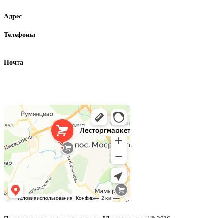
Контакты
Адрес
г. Москва, ул. Адмирала Корнилова 63
Телефоны
+7 (495) 297 17 77
+7 (926) 749 03 56
Почта
info@lestorgmarket.ru
Как нас найти
Лесторгмаркет
Пиломатериалы в Москве