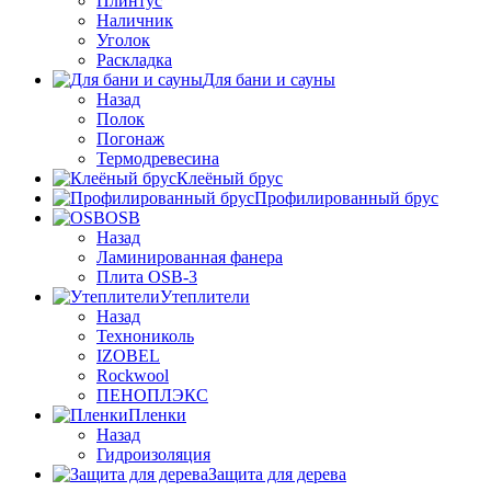
Плинтус
Наличник
Уголок
Раскладка
Для бани и сауны
Назад
Полок
Погонаж
Термодревесина
Клеёный брус
Профилированный брус
OSB
Назад
Ламинированная фанера
Плита OSB-3
Утеплители
Назад
Технониколь
IZOBEL
Rockwool
ПЕНОПЛЭКС
Пленки
Назад
Гидроизоляция
Защита для дерева