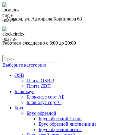
г. Москва, ул. Адмирала Корнилова 63
Работаем ежедневно с 8:00 до 20:00
Выберите категорию
OSB
Плита OSB-3
Плита ДВП
Блок хаус
Блок-хаус сорт АБ
Блок-хаус сорт С
Брус
Брус обрезной
Брус обрезной 1 сорт
Брус обрезной лиственница
Брус обрезной осина
Брус сухой строганный