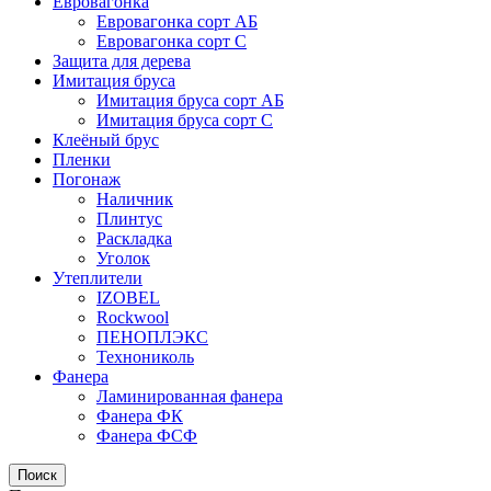
Евровагонка
Евровагонка сорт АБ
Евровагонка сорт С
Защита для дерева
Имитация бруса
Имитация бруса сорт АБ
Имитация бруса сорт С
Клеёный брус
Пленки
Погонаж
Наличник
Плинтус
Раскладка
Уголок
Утеплители
IZOBEL
Rockwool
ПЕНОПЛЭКС
Технониколь
Фанера
Ламинированная фанера
Фанера ФК
Фанера ФСФ
Поиск