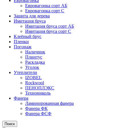
Евровагонка
Евровагонка сорт АБ
Евровагонка сорт С
Защита для дерева
Имитация бруса
Имитация бруса сорт АБ
Имитация бруса сорт С
Клеёный брус
Пленки
Погонаж
Наличник
Плинтус
Раскладка
Уголок
Утеплители
IZOBEL
Rockwool
ПЕНОПЛЭКС
Технониколь
Фанера
Ламинированная фанера
Фанера ФК
Фанера ФСФ
Поиск