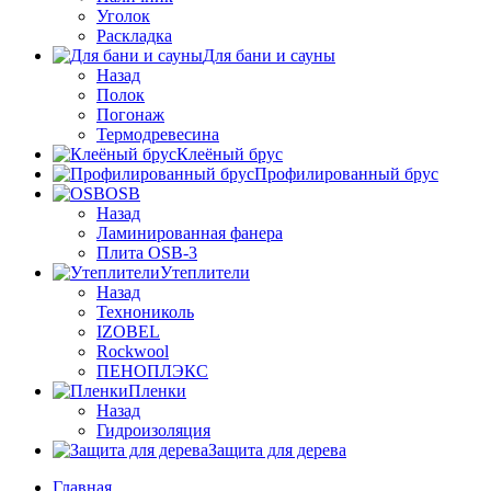
Уголок
Раскладка
Для бани и сауны
Назад
Полок
Погонаж
Термодревесина
Клеёный брус
Профилированный брус
OSB
Назад
Ламинированная фанера
Плита OSB-3
Утеплители
Назад
Технониколь
IZOBEL
Rockwool
ПЕНОПЛЭКС
Пленки
Назад
Гидроизоляция
Защита для дерева
Главная