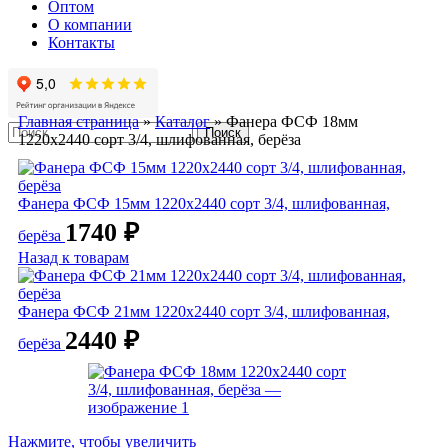
Оптом
О компании
Контакты
Главная страница
»
Каталог
»
Фанера ФСФ 18мм
Поиск
1220х2440 сорт 3/4, шлифованная, берёза
Фанера ФСФ 15мм 1220х2440 сорт 3/4, шлифованная,
1740
₽
берёза
Назад к товарам
Фанера ФСФ 21мм 1220х2440 сорт 3/4, шлифованная,
2440
₽
берёза
Нажмите, чтобы увеличить