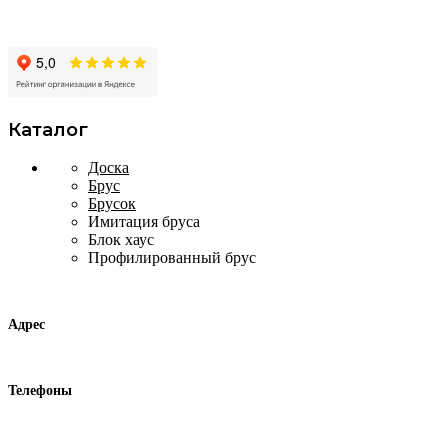
Производство и продажа пиломатериалов в
Москве и Московской области
Каталог
Доска
Брус
Брусок
Имитация бруса
Блок хаус
Профилированный брус
Контакты
Адрес
г. Москва, ул. Адмирала Корнилова 63
Телефоны
+7 (495) 297 17 77
+7 (926) 749 03 56