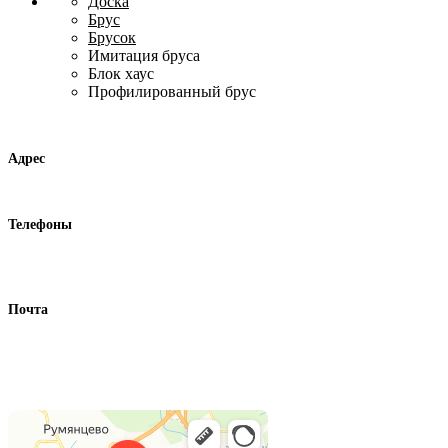
Доска
Брус
Брусок
Имитация бруса
Блок хаус
Профилированный брус
Контакты
Адрес
г. Москва, ул. Адмирала Корнилова 63
Телефоны
+7 (495) 297 17 77
+7 (926) 749 03 56
Почта
info@lestorgmarket.ru
Как нас найти
Лесторгмаркет
Пиломатериалы в Москве