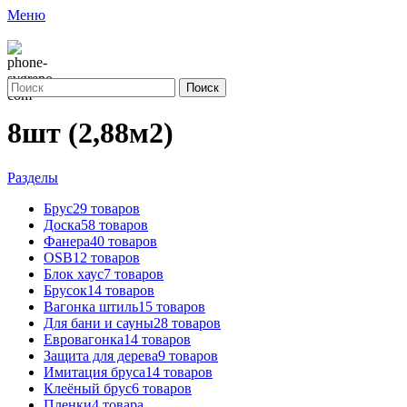
Меню
Поиск
8шт (2,88м2)
Разделы
Брус
29 товаров
Доска
58 товаров
Фанера
40 товаров
OSB
12 товаров
Блок хаус
7 товаров
Брусок
14 товаров
Вагонка штиль
15 товаров
Для бани и сауны
28 товаров
Евровагонка
14 товаров
Защита для дерева
9 товаров
Имитация бруса
14 товаров
Клеёный брус
6 товаров
Пленки
4 товара