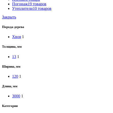
Погонаж
19 товаров
Утеплители
10 товаров
Закрыть
Порода дерева
Хвоя
1
Толщина, мм
13
1
Ширина, мм
120
1
Длина, мм
3000
1
Категории