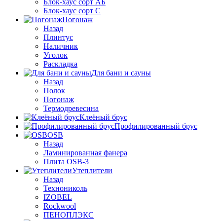
Блок-хаус сорт АБ
Блок-хаус сорт С
Погонаж
Назад
Плинтус
Наличник
Уголок
Раскладка
Для бани и сауны
Назад
Полок
Погонаж
Термодревесина
Клеёный брус
Профилированный брус
OSB
Назад
Ламинированная фанера
Плита OSB-3
Утеплители
Назад
Технониколь
IZOBEL
Rockwool
ПЕНОПЛЭКС