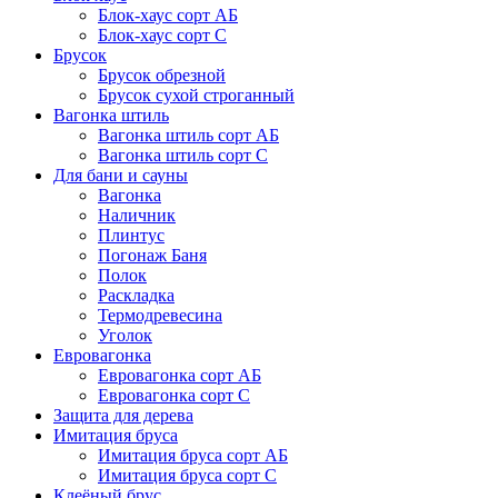
Блок-хаус сорт АБ
Блок-хаус сорт С
Брусок
Брусок обрезной
Брусок сухой строганный
Вагонка штиль
Вагонка штиль сорт АБ
Вагонка штиль сорт С
Для бани и сауны
Вагонка
Наличник
Плинтус
Погонаж Баня
Полок
Раскладка
Термодревесина
Уголок
Евровагонка
Евровагонка сорт АБ
Евровагонка сорт С
Защита для дерева
Имитация бруса
Имитация бруса сорт АБ
Имитация бруса сорт С
Клеёный брус